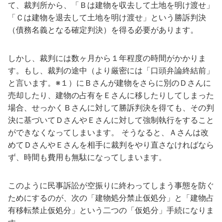
て、裁判所から、「Ｂは建物を収去して土地を明け渡せ」
「Ｃは建物を退去して土地を明け渡せ」という勝訴判決
（債務名義となる確定判決）を得る必要があります。
しかし、裁判には数ヶ月から１年程度の時間がかかりま
す。もし、裁判の途中（より厳密には「口頭弁論終結前」
と言います。※１）にＢさんが建物をさらに別のＤさんに
売却したり、建物の占有をＥさんに移したりしてしまった
場合、せっかくＢさんに対して勝訴判決を得ても、その判
決に基づいてＤさんやＥさんに対して強制執行をすること
ができなくなってしまいます。 そうなると、Ａさんは改
めてＤさんやＥさんを相手に裁判をやり直さなければなら
ず、時間も費用も無駄になってしまいます。
このように民事訴訟が空振りに終わってしまう事態を防ぐ
ためにするのが、次の「建物処分禁止仮処分」と「建物占
有移転禁止仮処分」という二つの「仮処分」手続になりま