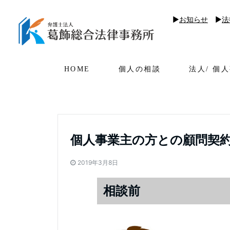
▶︎
お知らせ
▶︎
法
HOME
個人の相談
法人/ 個
個人事業主の方との顧問契
2019年3月8日
相談前