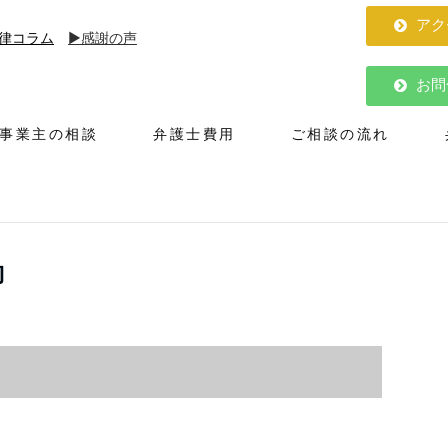
アク
律コラム
▶︎感謝の声
お問
人事業主の相談
弁護士費用
ご相談の流れ
約