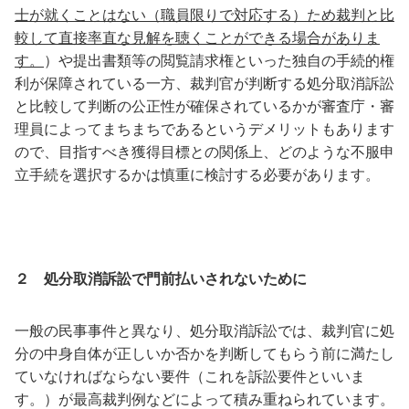
士が就くことはない（職員限りで対応する）ため裁判と比
較して直接率直な見解を聴くことができる場合がありま
す。
）や提出書類等の閲覧請求権といった独自の手続的権
利が保障されている一方、裁判官が判断する処分取消訴訟
と比較して判断の公正性が確保されているかが審査庁・審
理員によってまちまちであるというデメリットもあります
ので、目指すべき獲得目標との関係上、どのような不服申
立手続を選択するかは慎重に検討する必要があります。
２ 処分取消訴訟で門前払いされないために
一般の民事事件と異なり、処分取消訴訟では、裁判官に処
分の中身自体が正しいか否かを判断してもらう前に満たし
ていなければならない要件（これを訴訟要件といいま
す。）が最高裁判例などによって積み重ねられています。