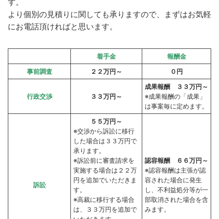
す。
より個別の見積りに関しても承りますので、まずはお気軽
にお電話頂ければと思います。
着手金
報酬金
事前調査
２２万円～
０円
成果報酬 ３３万円～
行政交渉
３３万円～
※成果報酬の「成果」
は事案毎に定めます。
５５万円～
※交渉から訴訟に移行
した場合は３３万円で
承ります。
※訴訟前に審査請求を
認容報酬 ６６万円～
実施する場合は２２万
※認容報酬は主張が認
円を追加でいただきま
容された場合に発生
訴訟
す。
し、不利益処分等が一
※高裁に移行する場合
部取消された場合を含
は、３３万円を追加で
みます。