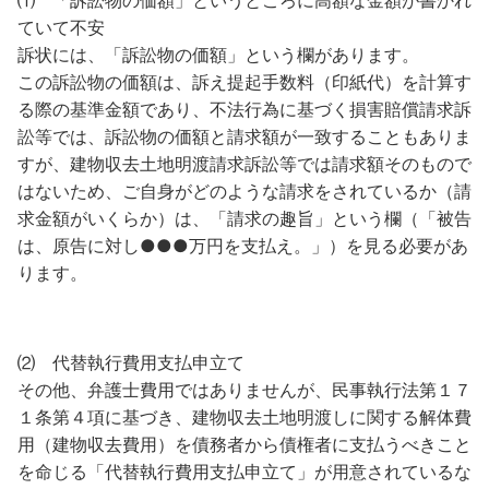
⑴ 「訴訟物の価額」というところに高額な金額が書かれ
ていて不安
訴状には、「訴訟物の価額」という欄があります。
この訴訟物の価額は、訴え提起手数料（印紙代）を計算す
る際の基準金額であり、不法行為に基づく損害賠償請求訴
訟等では、訴訟物の価額と請求額が一致することもありま
すが、建物収去土地明渡請求訴訟等では請求額そのもので
はないため、ご自身がどのような請求をされているか（請
求金額がいくらか）は、「請求の趣旨」という欄（「被告
は、原告に対し●●●万円を支払え。」）を見る必要があ
ります。
⑵ 代替執行費用支払申立て
その他、弁護士費用ではありませんが、民事執行法第１７
１条第４項に基づき、建物収去土地明渡しに関する解体費
用（建物収去費用）を債務者から債権者に支払うべきこと
を命じる「代替執行費用支払申立て」が用意されているな