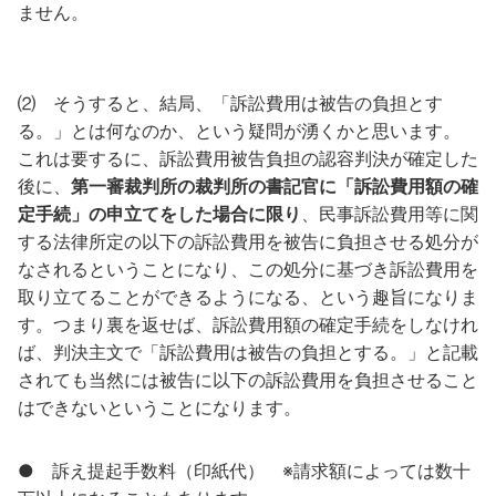
ません。
⑵ そうすると、結局、「訴訟費用は被告の負担とす
る。」とは何なのか、という疑問が湧くかと思います。
これは要するに、訴訟費用被告負担の認容判決が確定した
後に、
第一審裁判所の裁判所の書記官に「訴訟費用額の確
定手続」の申立てをした場合に限り
、民事訴訟費用等に関
する法律所定の以下の訴訟費用を被告に負担させる処分が
なされるということになり、この処分に基づき訴訟費用を
取り立てることができるようになる、という趣旨になりま
す。つまり裏を返せば、訴訟費用額の確定手続をしなけれ
ば、判決主文で「訴訟費用は被告の負担とする。」と記載
されても当然には被告に以下の訴訟費用を負担させること
はできないということになります。
● 訴え提起手数料（印紙代） ※請求額によっては数十