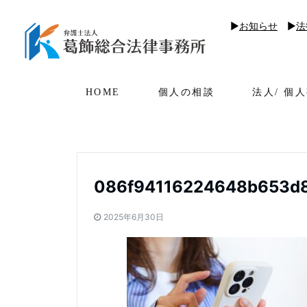
▶︎
お知らせ
▶︎
法
HOME
個人の相談
法人/ 個
086f94116224648b653d
2025年6月30日