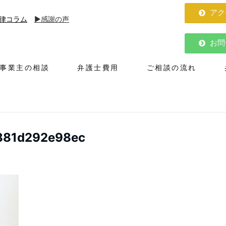
アク
律コラム
▶︎感謝の声
お問
人事業主の相談
弁護士費用
ご相談の流れ
881d292e98ec