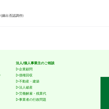
(嫡出否認調停)
法人/個人事業主のご相談
▷企業顧問
件
▷債権回収
▷不動産・建築
▷法人破産
▷労働解雇・残業代
▷事業者の行政問題