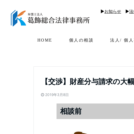
▶︎
お知らせ
▶︎
法
HOME
個人の相談
法人/ 個
【交渉】財産分与請求の大幅
2019年3月8日
相談前