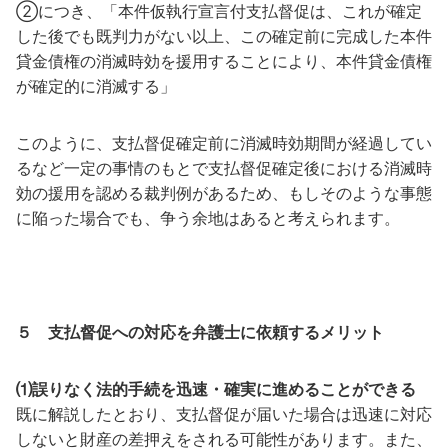
②につき、「本件仮執行宣言付支払督促は、これが確定
した後でも既判力がない以上、この確定前に完成した本件
貸金債権の消滅時効を援用することにより、本件貸金債権
が確定的に消滅する」
このように、支払督促確定前に消滅時効期間が経過してい
るなど一定の事情のもとで支払督促確定後における消滅時
効の援用を認める裁判例があるため、もしそのような事態
に陥った場合でも、争う余地はあると考えられます。
５ 支払督促への対応を弁護士に依頼するメリット
⑴誤りなく法的手続を迅速・確実に進めることができる
既に解説したとおり、支払督促が届いた場合は迅速に対応
しないと財産の差押えをされる可能性があります。また、