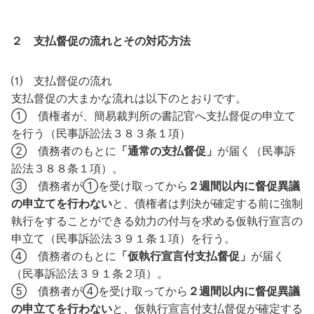
２ 支払督促の流れとその対応方法
⑴ 支払督促の流れ
支払督促の大まかな流れは以下のとおりです。
① 債権者が、簡易裁判所の書記官へ支払督促の申立て
を行う（民事訴訟法３８３条１項）
② 債務者のもとに
「通常の支払督促」
が届く（民事訴
訟法３８８条１項）。
③ 債務者が①を受け取ってから
２週間以内に督促異議
の申立てを行わない
と、債権者は判決が確定する前に強制
執行をすることができる効力の付与を求める仮執行宣言の
申立て（民事訴訟法３９１条１項）を行う。
④ 債務者のもとに
「仮執行宣言付支払督促」
が届く
（民事訴訟法３９１条２項）。
⑤ 債務者が④を受け取ってから
２週間以内に督促異議
の申立てを行わない
と、仮執行宣言付支払督促が確定する