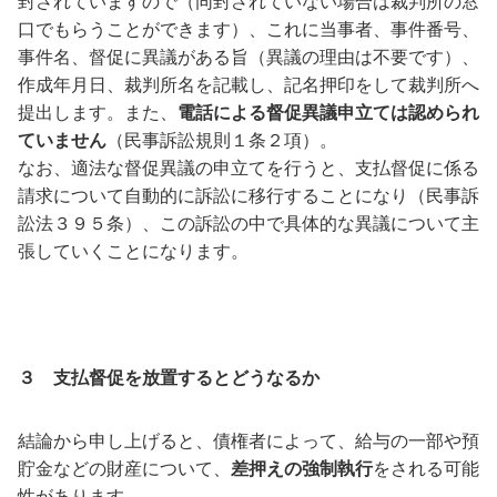
封されていますので（同封されていない場合は裁判所の窓
口でもらうことができます）、これに当事者、事件番号、
事件名、督促に異議がある旨（異議の理由は不要です）、
作成年月日、裁判所名を記載し、記名押印をして裁判所へ
提出します。また、
電話による督促異議申立ては認められ
ていません
（民事訴訟規則１条２項）。
なお、適法な督促異議の申立てを行うと、支払督促に係る
請求について自動的に訴訟に移行することになり（民事訴
訟法３９５条）、この訴訟の中で具体的な異議について主
張していくことになります。
３ 支払督促を放置するとどうなるか
結論から申し上げると、債権者によって、給与の一部や預
貯金などの財産について、
差押えの強制執行
をされる可能
性があります。