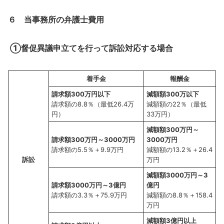
６ 当事務所の弁護士費用
①督促異議申立てを行って訴訟対応する場合
着手金
報酬金
請求額
300
万円以下
減額額
300
万以下
請求額の8.8％（最低26.4万
減額額の22％（最低
円）
33万円）
減額額
300
万円～
請求額
300
万円～
3000
万円
3000
万円
請求額の5.5％＋9.9万円
減額額の13.2％＋26.4
訴訟
万円
減額額
3000
万円～
3
請求額
3000
万円～
3
億円
億円
請求額の3.3％＋75.9万円
減額額の8.8％＋158.4
万円
減額額
3
億円以上