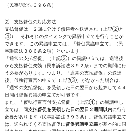
（民事訴訟法３９６条）
⑵ 支払督促の対応方法
支払督促は、２回に分けて債権者へ送達され（上記②と
④）、それぞれのタイミングで異議申立てを行うことが
できます。 この異議申立ては、「督促異議申立て」（民
事訴訟法３８６条２項）といいます。
「通常の支払督促」（上記②）の異議申立ては、送達後
から支払督促失効（民事訴訟法３９２条）までの期間に行
う必要があります。つまり、「通常の支払督促」の送達
後、仮執行宣言の申立て（上記③）がなかった場合は、
「通常の支払督促」を受領した日の翌日から起算して４４
日間は督促異議の申立てが可能です。
また、「仮執行宣言付支払督促」（上記④）の異議申し
立ては、同
支払督促を受領した日の翌日２週間以内
に行う
必要があります（民事訴訟法３９３条）。督促異議申立て
は、送られてくる支払督促に
督促異議申立書
が基本的に同