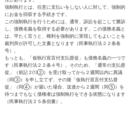
強制執行とは、任意に支払いをしない人に対して、強制的
にお金を回収する手続きです。
この強制執行を行うためには、通常、訴訟を起こして勝訴
し、債務名義を取得する必要があります。この債務名義と
は、平たく言うと、権利を強制的に実現してもよいことを
裁判所が許可した文書となります（民事執行法２２条各
号）。
もっとも、「仮執行宣言付支払督促」も債務名義の一つで
す（民事執行法２２条４号）。そのため、「通常の支払督
促」（前記２⑴②）を受け取ってから２週間以内に異議
（同③）を申し立てず、その後「仮執行宣言付支払督
促」（同④）が届いた場合、送達から２週間（同⑤）を
待つまでもなく債権者は強制執行をできる状態になります
（民事執行法２５条但書）。