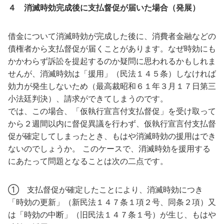
４
消滅時効完成後に支払督促が届いた場合（発展）
借金について消滅時効が完成した後に、消費者金融などの
債権者から支払督促が届くことがあります。なぜ時効にも
かかわらず訴訟を提起するのか疑問に思われるかもしれま
せんが、消滅時効は「援用」（民法１４５条）しなければ
効力が発生しないため（最高裁昭和６１年３月１７日第三
小法廷判決）、請求ができてしまうのです。
では、この場合、「仮執行宣言付支払督促」を受け取って
から２週間以内に督促異議を行わず、仮執行宣言付支払督
促が確定してしまったとき、もはや消滅時効の援用はでき
ないのでしょうか。 このケースで、消滅時効を援用する
にあたって問題となることは次の二点です。
① 支払督促が確定したことにより、消滅時効につき
「時効の更新」（新民法１４７条１項２号、同条２項）又
は「時効の中断」（旧民法１４７条１号）が生じ、もはや