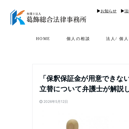
▶︎
お知らせ
▶︎
法
HOME
個人の相談
法人/ 個
「保釈保証金が用意できな
立替について弁護士が解説
2026年5月12日